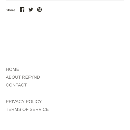
Share
Share
Pin
Share
on
on
the
Facebook
Twitter
main
image
HOME
ABOUT REFYND
CONTACT
PRIVACY POLICY
TERMS OF SERVICE