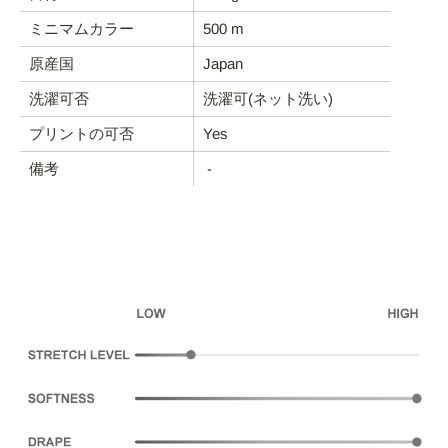
ミニマムカラー
500 m
FABRIC CATEGORIES
原産国
Japan
END-USE
洗濯可否
洗濯可(ネット洗い)
プリントの可否
Yes
ABOUT DEBS
備考
-
CONTACT
Account